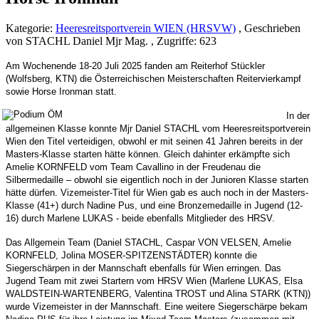
Kategorie:
Heeresreitsportverein WIEN (HRSVW)
, Geschrieben
von STACHL Daniel Mjr Mag. , Zugriffe: 623
Am Wochenende 18-20 Juli 2025 fanden am Reiterhof Stückler
(Wolfsberg, KTN) die Österreichischen Meisterschaften Reitervierkampf
sowie Horse Ironman statt.
In der
allgemeinen Klasse konnte Mjr Daniel STACHL vom Heeresreitsportverein
Wien den Titel verteidigen, obwohl er mit seinen 41 Jahren bereits in der
Masters-Klasse starten hätte können. Gleich dahinter erkämpfte sich
Amelie KORNFELD vom Team Cavallino in der Freudenau die
Silbermedaille – obwohl sie eigentlich noch in der Junioren Klasse starten
hätte dürfen. Vizemeister-Titel für Wien gab es auch noch in der Masters-
Klasse (41+) durch Nadine Pus, und eine Bronzemedaille in Jugend (12-
16) durch Marlene LUKAS - beide ebenfalls Mitglieder des HRSV.
Das Allgemein Team (Daniel STACHL, Caspar VON VELSEN, Amelie
KORNFELD, Jolina MOSER-SPITZENSTÄDTER) konnte die
Siegerschärpen in der Mannschaft ebenfalls für Wien erringen. Das
Jugend Team mit zwei Startern vom HRSV Wien (Marlene LUKAS, Elsa
WALDSTEIN-WARTENBERG, Valentina TROST und Alina STARK (KTN))
wurde Vizemeister in der Mannschaft. Eine weitere Siegerschärpe bekam