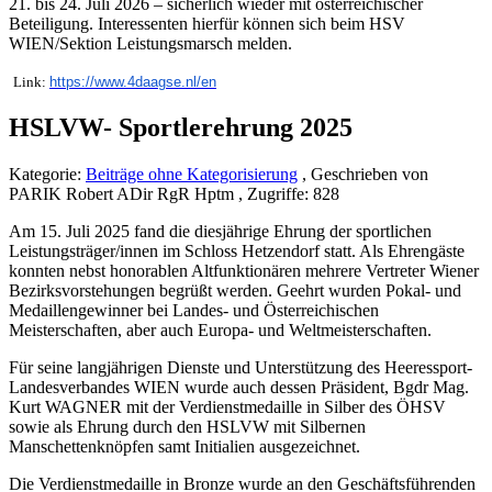
21. bis 24. Juli 2026 – sicherlich wieder mit österreichischer
Beteiligung. Interessenten hierfür können sich beim HSV
WIEN/Sektion Leistungsmarsch melden.
Link:
https://www.4daagse.nl/en
HSLVW- Sportlerehrung 2025
Kategorie:
Beiträge ohne Kategorisierung
, Geschrieben von
PARIK Robert ADir RgR Hptm , Zugriffe: 828
Am 15. Juli 2025 fand die diesjährige Ehrung der sportlichen
Leistungsträger/innen im Schloss Hetzendorf statt. Als Ehrengäste
konnten nebst honorablen Altfunktionären mehrere Vertreter Wiener
Bezirksvorstehungen begrüßt werden. Geehrt wurden Pokal- und
Medaillengewinner bei Landes- und Österreichischen
Meisterschaften, aber auch Europa- und Weltmeisterschaften.
Für seine langjährigen Dienste und Unterstützung des Heeressport-
Landesverbandes WIEN wurde auch dessen Präsident, Bgdr Mag.
Kurt WAGNER mit der Verdienstmedaille in Silber des ÖHSV
sowie als Ehrung durch den HSLVW mit Silbernen
Manschettenknöpfen samt Initialien ausgezeichnet.
Die Verdienstmedaille in Bronze wurde an den Geschäftsführenden