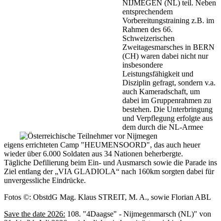
NIJMEGEN (NL) teil. Neben
entsprechendem
Vorbereitungstraining z.B. im
Rahmen des 66.
Schweizerischen
Zweitagesmarsches in BERN
(CH) waren dabei nicht nur
insbesondere
Leistungsfähigkeit und
Disziplin gefragt, sondern v.a.
auch Kameradschaft, um
dabei im Gruppenrahmen zu
bestehen. Die Unterbringung
und Verpflegung erfolgte aus
dem durch die NL-Armee
eigens errichteten Camp "HEUMENSOORD", das auch heuer
wieder über 6.000 Soldaten aus 34 Nationen beherbergte.
Tägliche Defilierung beim Ein- und Ausmarsch sowie die Parade ins
Ziel entlang der „VIA GLADIOLA“ nach 160km sorgten dabei für
unvergessliche Eindrücke.
Fotos ©: ObstdG Mag. Klaus STREIT, M. A., sowie Florian ABL
Save the date 2026:
108. "4Daagse" - Nijmegenmarsch (NL)" von