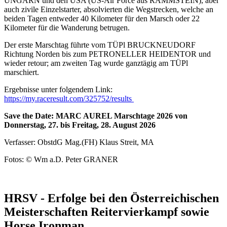
UNGARN und den USA (US-Air Force aus RAMMSTEIN), aber
auch zivile Einzelstarter, absolvierten die Wegstrecken, welche an
beiden Tagen entweder 40 Kilometer für den Marsch oder 22
Kilometer für die Wanderung betrugen.
Der erste Marschtag führte vom TÜPl BRUCKNEUDORF
Richtung Norden bis zum PETRONELLER HEIDENTOR und
wieder retour; am zweiten Tag wurde ganztägig am TÜPl
marschiert.
Ergebnisse unter folgendem Link:
https://my.raceresult.com/325752/results
Save the Date: MARC AUREL Marschtage 2026 von
Donnerstag, 27. bis Freitag, 28. August 2026
Verfasser: ObstdG Mag.(FH) Klaus Streit, MA
Fotos: © Wm a.D. Peter GRANER
HRSV - Erfolge bei den Österreichischen
Meisterschaften Reitervierkampf sowie
Horse Ironman