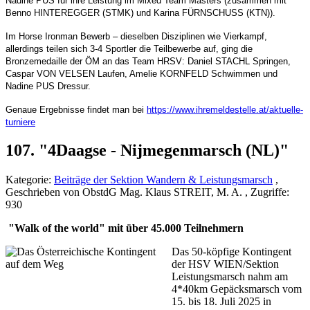
Nadine PUS für ihre Leistung im Mixed Team Masters (zusammen mit
Benno HINTEREGGER (STMK) und Karina FÜRNSCHUSS (KTN)).
Im Horse Ironman Bewerb – dieselben Disziplinen wie Vierkampf,
allerdings teilen sich 3-4 Sportler die Teilbewerbe auf, ging die
Bronzemedaille der ÖM an das Team HRSV: Daniel STACHL Springen,
Caspar VON VELSEN Laufen, Amelie KORNFELD Schwimmen und
Nadine PUS Dressur.
Genaue Ergebnisse findet man bei
https://www.ihremeldestelle.at/aktuelle-
turniere
107. "4Daagse - Nijmegenmarsch (NL)"
Kategorie:
Beiträge der Sektion Wandern & Leistungsmarsch
,
Geschrieben von ObstdG Mag. Klaus STREIT, M. A. , Zugriffe:
930
"Walk of the world" mit über 45.000 Teilnehmern
Das 50-köpfige Kontingent
der HSV WIEN/Sektion
Leistungsmarsch nahm am
4*40km Gepäcksmarsch vom
15. bis 18. Juli 2025 in