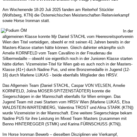
Am Wochenende 18-20 Juli 2025 fanden am Reiterhof Stückler
(Wolfsberg, KTN) die Österreichischen Meisterschaften Reitervierkampf
sowie Horse Ironman statt.
In der
allgemeinen Klasse konnte Mjr Daniel STACHL vom Heeresreitsportverein
Wien den Titel verteidigen, obwohl er mit seinen 41 Jahren bereits in der
Masters-Klasse starten hätte können. Gleich dahinter erkämpfte sich
Amelie KORNFELD vom Team Cavallino in der Freudenau die
Silbermedaille – obwohl sie eigentlich noch in der Junioren Klasse starten
hätte dürfen. Vizemeister-Titel für Wien gab es auch noch in der Masters-
Klasse (41+) durch Nadine Pus, und eine Bronzemedaille in Jugend (12-
16) durch Marlene LUKAS - beide ebenfalls Mitglieder des HRSV.
Das Allgemein Team (Daniel STACHL, Caspar VON VELSEN, Amelie
KORNFELD, Jolina MOSER-SPITZENSTÄDTER) konnte die
Siegerschärpen in der Mannschaft ebenfalls für Wien erringen. Das
Jugend Team mit zwei Startern vom HRSV Wien (Marlene LUKAS, Elsa
WALDSTEIN-WARTENBERG, Valentina TROST und Alina STARK (KTN))
wurde Vizemeister in der Mannschaft. Eine weitere Siegerschärpe bekam
Nadine PUS für ihre Leistung im Mixed Team Masters (zusammen mit
Benno HINTEREGGER (STMK) und Karina FÜRNSCHUSS (KTN)).
Im Horse Ironman Bewerb – dieselben Disziplinen wie Vierkampf,