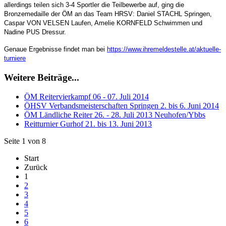
allerdings teilen sich 3-4 Sportler die Teilbewerbe auf, ging die
Bronzemedaille der ÖM an das Team HRSV: Daniel STACHL Springen,
Caspar VON VELSEN Laufen, Amelie KORNFELD Schwimmen und
Nadine PUS Dressur.
Genaue Ergebnisse findet man bei
https://www.ihremeldestelle.at/aktuelle-
turniere
Weitere Beiträge...
ÖM Reitervierkampf 06 - 07. Juli 2014
ÖHSV Verbandsmeisterschaften Springen 2. bis 6. Juni 2014
ÖM Ländliche Reiter 26. - 28. Juli 2013 Neuhofen/Ybbs
Reitturnier Gurhof 21. bis 13. Juni 2013
Seite 1 von 8
Start
Zurück
1
2
3
4
5
6