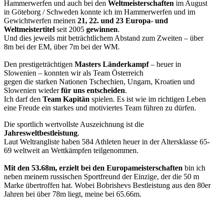
Hammerwerfen und auch bei den
Weltmeisterschaften
im August
in Göteborg / Schweden konnte ich im Hammerwerfen und im
Gewichtwerfen meinen
21, 22. und 23 Europa- und
Weltmeistertitel
seit 2005
gewinnen
.
Und dies jeweils mit beträchtlichem Abstand zum Zweiten – über
8m bei der EM, über 7m bei der WM.
Den prestigeträchtigen
Masters Länderkampf
– heuer in
Slowenien – konnten wir als Team Österreich
gegen die starken Nationen Tschechien, Ungarn, Kroatien und
Slowenien wieder
für uns entscheiden
.
Ich darf den
Team Kapitän
spielen. Es ist wie im richtigen Leben
eine Freude ein starkes und motiviertes Team führen zu dürfen.
Die sportlich wertvollste Auszeichnung ist die
Jahresweltbestleistung
.
Laut Weltrangliste haben 584 Athleten heuer in der Altersklasse 65-
69 weltweit an Wettkämpfen teilgenommen.
Mit den 53.68m, erzielt bei den Europameisterschaften
bin ich
neben meinem russischen Sportfreund der Einzige, der die 50 m
Marke übertroffen hat. Wobei Bobrishevs Bestleistung aus den 80er
Jahren bei über 78m liegt, meine bei 65.66m.