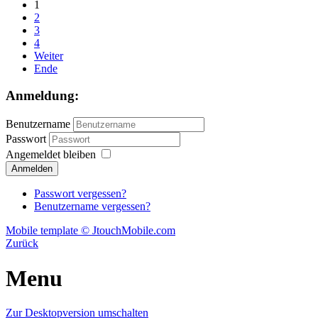
1
2
3
4
Weiter
Ende
Anmeldung:
Benutzername
Passwort
Angemeldet bleiben
Passwort vergessen?
Benutzername vergessen?
Mobile template © JtouchMobile.com
Zurück
Menu
Zur Desktopversion umschalten