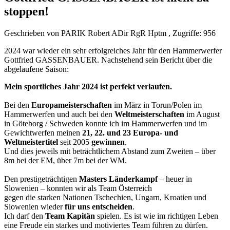
stoppen!
Geschrieben von PARIK Robert ADir RgR Hptm , Zugriffe: 956
2024 war wieder ein sehr erfolgreiches Jahr für den Hammerwerfer
Gottfried GASSENBAUER. Nachstehend sein Bericht über die
abgelaufene Saison:
Mein sportliches Jahr 2024 ist perfekt verlaufen.
Bei den
Europameisterschaften
im März in Torun/Polen im
Hammerwerfen und auch bei den
Weltmeisterschaften
im August
in Göteborg / Schweden konnte ich im Hammerwerfen und im
Gewichtwerfen meinen
21, 22. und 23 Europa- und
Weltmeistertitel
seit 2005
gewinnen
.
Und dies jeweils mit beträchtlichem Abstand zum Zweiten – über
8m bei der EM, über 7m bei der WM.
Den prestigeträchtigen
Masters Länderkampf
– heuer in
Slowenien – konnten wir als Team Österreich
gegen die starken Nationen Tschechien, Ungarn, Kroatien und
Slowenien wieder
für uns entscheiden
.
Ich darf den
Team Kapitän
spielen. Es ist wie im richtigen Leben
eine Freude ein starkes und motiviertes Team führen zu dürfen.