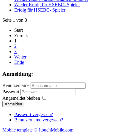
Wieder Erfolg für HSEBC- Spieler
Erfolg für HSEBC- Spieler
Seite 1 von 3
Start
Zurück
1
2
3
Weiter
Ende
Anmeldung:
Benutzername
Passwort
Angemeldet bleiben
Passwort vergessen?
Benutzername vergessen?
Mobile template © JtouchMobile.com