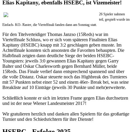
Elias Kapitany, ebenfalls HSEBC, ist Vizemeister!
26 Spieler nahmen
teil, gespielt wurde im
Einfach- KO- Raster, die Viertelfinali fanden dann am Sonntag statt.
Für den Titelverteidiger Thomas Janzso (15Reds) war im
Viertelfinale Schluss, wo er sich vom späteren Finalisten Elias
Kapitany (HSEBC) knapp mit 3:2 geschlagen geben musste. Im
Achtelfinale konnten sich ansonsten die Favoriten behaupten. Die
Halbfinali zeigten dann deutliche Siege der beiden HSEBC-
Youngsters: jeweils 3:0 gewannen Elias Kapitany gegen Garry
Balter und Oskar Charlesworth gegen Bernhard Müller, beide
15Reds. Das Finale verlief dann entsprechend spannend und über
die volle Distanz. Oskar steuerte noch das Highbreak des Turnieres
mit 57 Punkten nebst einer 52 und einem 46er- Break bei, was seine
Breakliste auf 10 Einträge (jeweils 30 Punkte und mehr)erweiterte.
Schließlich konnte er sich im letzten Frame gegen Elias durchsetzen
und ist der neue Wiener Landesmeister 2017!
Wir gratulieren herzlich und danken allen Spielern für das großartige
Turnier und den Schiedsrichtern für ihre Dienste!
HSEBC - Erfolge 2025