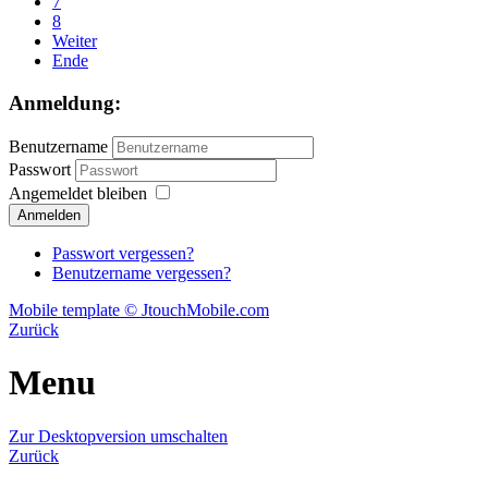
7
8
Weiter
Ende
Anmeldung:
Benutzername
Passwort
Angemeldet bleiben
Passwort vergessen?
Benutzername vergessen?
Mobile template © JtouchMobile.com
Zurück
Menu
Zur Desktopversion umschalten
Zurück