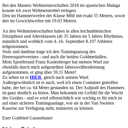
Bei den Masters Weltmeisterschaften 2018 im spanischen Malaga
konnte ich zwei Weltmeistertitel erringen.
Den im Hammerwerfen der Klasse M60 mit exakt 55 Metern, sowie
den im Gewichtwerfen mit 19.03 Metern.
An den Weltmeisterschaften haben in allen leichtathletischen
Disziplinen und Altersklassen (ab 35 Jahren im 5 Jahres Rhythmus,
männlich und weiblich vom 4.-16. September 8.197 Athleten
teilgenommen.
Stolz und dankbar trage ich den Trainingsanzug des
Heeressportvereines - und auch die beiden Goldmedaillen.
Mein Sportfreund Franz Kastenberger hat meinen Wurf zur
ebenfalls durch mich aufgestellten Jahresweltbestleistung
aufgenommen, er ging über 59.11 Meter!
Zu sehen ist er
HIER
, gleich nach seinem Wurf.
Außergewöhnlich ist er auch, weil ich einen Container getroffen
habe, der bei ca. 64 Meter gestanden ist. Der Aufprall des Hammers
ist ganz deutlich zu hören. Man bekommt ein Gefühl für die Wucht
des Gerätes - und es wird offensichtlich wie wichtig es für mich ist
auf einer sicheren Trainingsanlage, wie sie in der Van Swieten
Kaserne zur Verfügung steht, trainieren zu können.
Euer Gottfried Gassenbauer