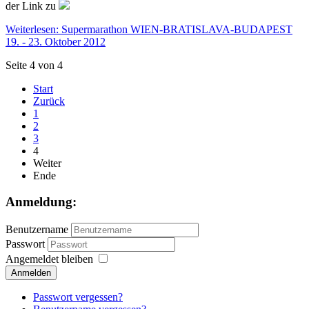
der Link zu
Weiterlesen: Supermarathon WIEN-BRATISLAVA-BUDAPEST
19. - 23. Oktober 2012
Seite 4 von 4
Start
Zurück
1
2
3
4
Weiter
Ende
Anmeldung:
Benutzername
Passwort
Angemeldet bleiben
Passwort vergessen?