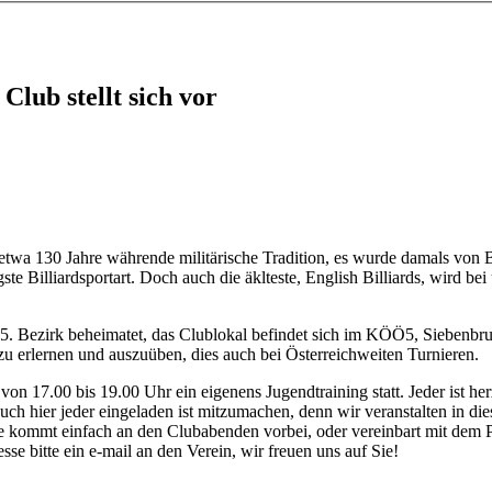
Club stellt sich vor
etwa 130 Jahre währende militärische Tradition, es wurde damals von B
gste Billiardsportart. Doch auch die äklteste, English Billiards, wird be
 5. Bezirk beheimatet, das Clublokal befindet sich im KÖÖ5, Siebenbru
 zu erlernen und auszuüben, dies auch bei Österreichweiten Turnieren.
 von 17.00 bis 19.00 Uhr ein eigenens Jugendtraining statt. Jeder ist 
 auch hier jeder eingeladen ist mitzumachen, denn wir veranstalten in d
hte kommt einfach an den Clubabenden vorbei, oder vereinbart mit de
se bitte ein e-mail an den Verein, wir freuen uns auf Sie!