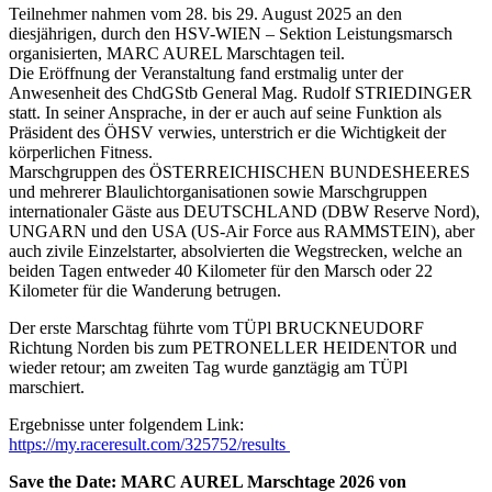
Teilnehmer nahmen vom 28. bis 29. August 2025 an den
diesjährigen, durch den HSV-WIEN – Sektion Leistungsmarsch
organisierten, MARC AUREL Marschtagen teil.
Die Eröffnung der Veranstaltung fand erstmalig unter der
Anwesenheit des ChdGStb General Mag. Rudolf STRIEDINGER
statt. In seiner Ansprache, in der er auch auf seine Funktion als
Präsident des ÖHSV verwies, unterstrich er die Wichtigkeit der
körperlichen Fitness.
Marschgruppen des ÖSTERREICHISCHEN BUNDESHEERES
und mehrerer Blaulichtorganisationen sowie Marschgruppen
internationaler Gäste aus DEUTSCHLAND (DBW Reserve Nord),
UNGARN und den USA (US-Air Force aus RAMMSTEIN), aber
auch zivile Einzelstarter, absolvierten die Wegstrecken, welche an
beiden Tagen entweder 40 Kilometer für den Marsch oder 22
Kilometer für die Wanderung betrugen.
Der erste Marschtag führte vom TÜPl BRUCKNEUDORF
Richtung Norden bis zum PETRONELLER HEIDENTOR und
wieder retour; am zweiten Tag wurde ganztägig am TÜPl
marschiert.
Ergebnisse unter folgendem Link:
https://my.raceresult.com/325752/results
Save the Date: MARC AUREL Marschtage 2026 von